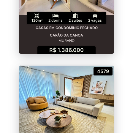
120m²
2 dorms
2 suítes
2 vagas
CASAS EM CONDOMÍNIO FECHADO
CAPÃO DA CANOA
MURANO
R$ 1.386.000
4579