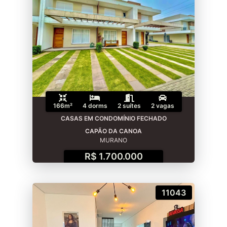
166m²
4 dorms
2 suítes
2 vagas
CASAS EM CONDOMÍNIO FECHADO
CAPÃO DA CANOA
MURANO
R$ 1.700.000
11043