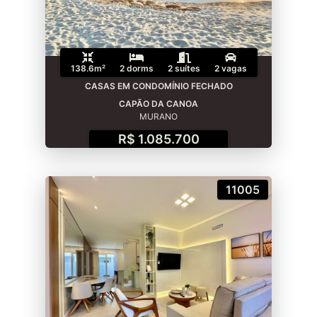
138.6m²
2 dorms
2 suítes
2 vagas
CASAS EM CONDOMÍNIO FECHADO
CAPÃO DA CANOA
MURANO
R$ 1.085.700
11005