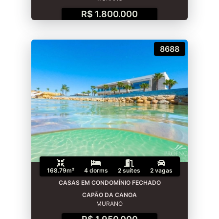
R$ 1.800.000
8688
168.79m²
4 dorms
2 suítes
2 vagas
CASAS EM CONDOMÍNIO FECHADO
CAPÃO DA CANOA
MURANO