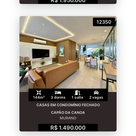
R$ 1.950.000
12350
144m²
3 dorms
1 suíte
2 vagas
CASAS EM CONDOMÍNIO FECHADO
CAPÃO DA CANOA
MURANO
R$ 1.490.000