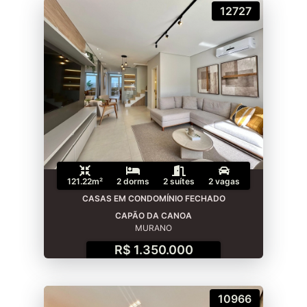
12727
121.22m²
2 dorms
2 suítes
2 vagas
CASAS EM CONDOMÍNIO FECHADO
CAPÃO DA CANOA
MURANO
R$ 1.350.000
10966