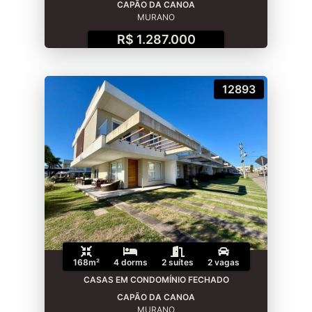
CAPÃO DA CANOA
MURANO
R$ 1.287.000
12893
168m²
4 dorms
2 suítes
2 vagas
CASAS EM CONDOMÍNIO FECHADO
CAPÃO DA CANOA
MURANO