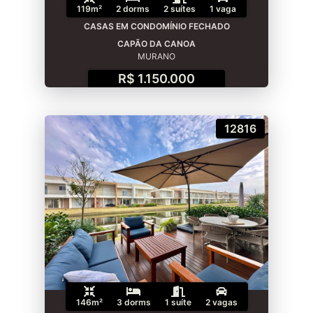
119m²
2 dorms
2 suítes
1 vaga
CASAS EM CONDOMÍNIO FECHADO
CAPÃO DA CANOA
MURANO
R$ 1.150.000
12816
146m²
3 dorms
1 suíte
2 vagas