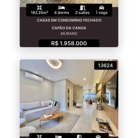
162.35m²
4 dorms
2 suítes
1 vaga
CASAS EM CONDOMÍNIO FECHADO
CAPÃO DA CANOA
MURANO
R$ 1.958.000
13624