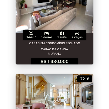
144m²
3 dorms
1 suíte
2 vagas
CASAS EM CONDOMÍNIO FECHADO
CAPÃO DA CANOA
MURANO
R$ 1.680.000
7218