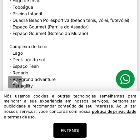
- Fogo de chão
- Toboágua
- Piscina Infantil
- Quadra Beach Poliesportiva (beach tênis, vôlei, futevôlei)
- Espaço Gourmet (Parrilla do Assador)
- Espaço Gourmet (Boteco do Murano)
Complexo de lazer
- Lago
- Deck pôr do sol
- Espaço Teen
- Redário
- Playgrond adventure
- Pet agility
- Vestiários
Nós usamos cookies e outras tecnologias semelhantes para
- Quadra de tênis coberta
melhorar a sua experiência em nossos serviços, personalizar
- Quadra de futebol society
publicidade e recomendar conteúdo de seu interesse. Ao utilizar
política de privacidade
nossos serviços, você concorda com nossa
- Quiosque Gourmet (churrasqueira)
termos de uso
e
.
- Estacionamento
- Zeladoria
ENTENDI
- Praça das Águas
- Clube de praia á beira mar