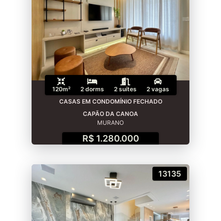
120m²
2 dorms
2 suítes
2 vagas
CASAS EM CONDOMÍNIO FECHADO
CAPÃO DA CANOA
MURANO
R$ 1.280.000
13135