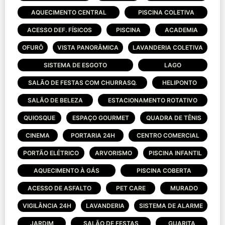
AQUECIMENTO CENTRAL
PISCINA COLETIVA
ACESSO DEF. FÍSICOS
PISCINA
ACADEMIA
OFURÔ
VISTA PANORÂMICA
LAVANDERIA COLETIVA
SISTEMA DE ESGOTO
LAGO
SALÃO DE FESTAS COM CHURRASQ.
HELIPONTO
SALÃO DE BELEZA
ESTACIONAMENTO ROTATIVO
QUIOSQUE
ESPAÇO GOURMET
QUADRA DE TÊNIS
CINEMA
PORTARIA 24H
CENTRO COMERCIAL
PORTÃO ELÉTRICO
ARVORISMO
PISCINA INFANTIL
AQUECIMENTO À GÁS
PISCINA COBERTA
ACESSO DE ASFALTO
PET CARE
MURADO
VIGILÂNCIA 24H
LAVANDERIA
SISTEMA DE ALARME
JARDIM
SALÃO DE FESTAS
GUARITA