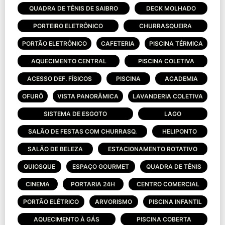
QUADRA DE TÊNIS DE SAIBRO
DECK MOLHADO
PORTEIRO ELETRÔNICO
CHURRASQUEIRA
PORTÃO ELETRÔNICO
CAFETERIA
PISCINA TÉRMICA
AQUECIMENTO CENTRAL
PISCINA COLETIVA
ACESSO DEF. FÍSICOS
PISCINA
ACADEMIA
OFURÔ
VISTA PANORÂMICA
LAVANDERIA COLETIVA
SISTEMA DE ESGOTO
LAGO
SALÃO DE FESTAS COM CHURRASQ.
HELIPONTO
SALÃO DE BELEZA
ESTACIONAMENTO ROTATIVO
QUIOSQUE
ESPAÇO GOURMET
QUADRA DE TÊNIS
CINEMA
PORTARIA 24H
CENTRO COMERCIAL
PORTÃO ELÉTRICO
ARVORISMO
PISCINA INFANTIL
AQUECIMENTO À GÁS
PISCINA COBERTA