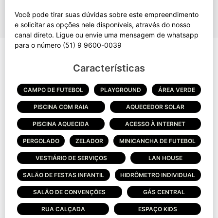
Você pode tirar suas dúvidas sobre este empreendimento
e solicitar as opções nele disponíveis, através do nosso
canal direto. Ligue ou envie uma mensagem de whatsapp
Características
CAMPO DE FUTEBOL
PLAYGROUND
ÁREA VERDE
PISCINA COM RAIA
AQUECEDOR SOLAR
PISCINA AQUECIDA
ACESSO À INTERNET
PERGOLADO
ZELADOR
MINICANCHA DE FUTEBOL
VESTIÁRIO DE SERVIÇOS
LAN HOUSE
SALÃO DE FESTAS INFANTIL
HIDRÔMETRO INDIVIDUAL
SALÃO DE CONVENÇÕES
GÁS CENTRAL
RUA CALÇADA
ESPAÇO KIDS