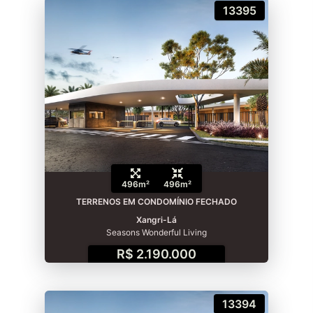
13395
496m²
496m²
TERRENOS EM CONDOMÍNIO FECHADO
Xangri-Lá
Seasons Wonderful Living
R$ 2.190.000
13394