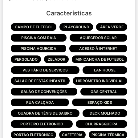
Características
CAMPO DE FUTEBOL
PLAYGROUND
ÁREA VERDE
PISCINA COM RAIA
AQUECEDOR SOLAR
PISCINA AQUECIDA
ACESSO À INTERNET
PERGOLADO
ZELADOR
MINICANCHA DE FUTEBOL
VESTIÁRIO DE SERVIÇOS
LAN HOUSE
SALÃO DE FESTAS INFANTIL
HIDRÔMETRO INDIVIDUAL
SALÃO DE CONVENÇÕES
GÁS CENTRAL
RUA CALÇADA
ESPAÇO KIDS
QUADRA DE TÊNIS DE SAIBRO
DECK MOLHADO
PORTEIRO ELETRÔNICO
CHURRASQUEIRA
PORTÃO ELETRÔNICO
CAFETERIA
PISCINA TÉRMICA