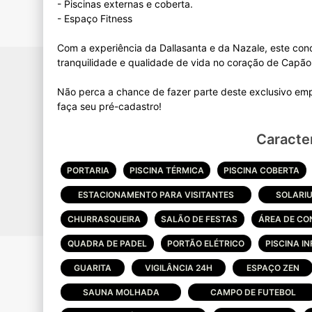
- Piscinas externas e coberta.
- Espaço Fitness
Com a experiência da Dallasanta e da Nazale, este condo
tranquilidade e qualidade de vida no coração de Capã
Não perca a chance de fazer parte deste exclusivo emp
Caracter
PORTARIA
PISCINA TÉRMICA
PISCINA COBERTA
ESTACIONAMENTO PARA VISITANTES
SOLARI
CHURRASQUEIRA
SALÃO DE FESTAS
ÁREA DE CO
QUADRA DE PADEL
PORTÃO ELÉTRICO
PISCINA IN
GUARITA
VIGILÂNCIA 24H
ESPAÇO ZEN
SAUNA MOLHADA
CAMPO DE FUTEBOL