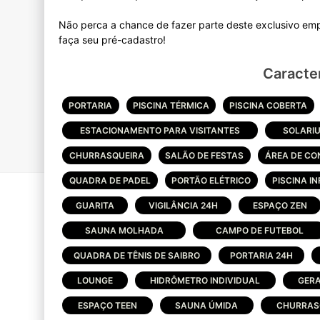
Não perca a chance de fazer parte deste exclusivo emp
Caracter
PORTARIA
PISCINA TÉRMICA
PISCINA COBERTA
ESTACIONAMENTO PARA VISITANTES
SOLARI
CHURRASQUEIRA
SALÃO DE FESTAS
ÁREA DE CO
QUADRA DE PADEL
PORTÃO ELÉTRICO
PISCINA IN
GUARITA
VIGILÂNCIA 24H
ESPAÇO ZEN
SAUNA MOLHADA
CAMPO DE FUTEBOL
QUADRA DE TÊNIS DE SAIBRO
PORTARIA 24H
LOUNGE
HIDRÔMETRO INDIVIDUAL
GERA
ESPAÇO TEEN
SAUNA ÚMIDA
CHURRASQ