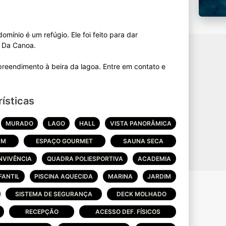
mínio é um refúgio. Ele foi feito para dar
o Da Canoa.
reendimento à beira da lagoa. Entre em contato e
ísticas
MURADO
LAGO
HALL
VISTA PANORÂMICA
UM
ESPAÇO GOURMET
SAUNA SECA
NVIVÊNCIA
QUADRA POLIESPORTIVA
ACADEMIA
FANTIL
PISCINA AQUECIDA
MARINA
JARDIM
SISTEMA DE SEGURANÇA
DECK MOLHADO
RECEPÇÃO
ACESSO DEF. FÍSICOS