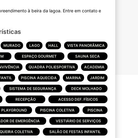
reendimento à beira da lagoa. Entre em contato e
ísticas
MURADO
LAGO
HALL
VISTA PANORÂMICA
UM
ESPAÇO GOURMET
SAUNA SECA
NVIVÊNCIA
QUADRA POLIESPORTIVA
ACADEMIA
FANTIL
PISCINA AQUECIDA
MARINA
JARDIM
SISTEMA DE SEGURANÇA
DECK MOLHADO
RECEPÇÃO
ACESSO DEF. FÍSICOS
PLAYGROUND
PISCINA COLETIVA
PISCINA
DOR DE EMERGÊNCIA
VESTIÁRIO DE SERVIÇOS
UEIRA COLETIVA
SALÃO DE FESTAS INFANTIL