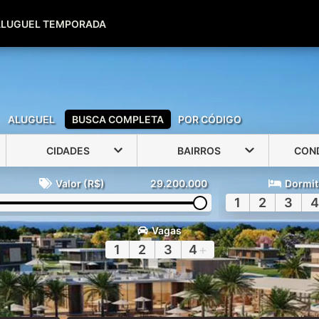
(51) 99600-0039
(51) 99947-2500
ALUGUEL TEMPORADA
ALUGUEL
BUSCA COMPLETA
POR CÓDIGO
CIDADES
BAIRROS
CON
Valor (R$)
29.200.000
Dormit
1
2
3
4
Vagas
1
2
3
4
+