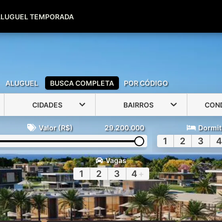
(51) 99600-0039
(51) 99947-2500
ALUGUEL TEMPORADA
ALUGUEL
BUSCA COMPLETA
POR CÓDIGO
CIDADES
BAIRROS
CON
Valor (R$)
29.200.000
Dormit
1
2
3
4
Vagas
1
2
3
4
+