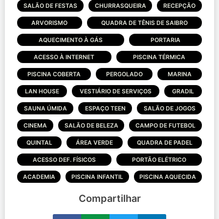
SALÃO DE FESTAS
CHURRASQUEIRA
RECEPÇÃO
ARVORISMO
QUADRA DE TÊNIS DE SAIBRO
AQUECIMENTO À GÁS
PORTARIA
ACESSO À INTERNET
PISCINA TÉRMICA
PISCINA COBERTA
PERGOLADO
MARINA
LAN HOUSE
VESTIÁRIO DE SERVIÇOS
GRADIL
SAUNA ÚMIDA
ESPAÇO TEEN
SALÃO DE JOGOS
CINEMA
SALÃO DE BELEZA
CAMPO DE FUTEBOL
QUINTAL
ÁREA VERDE
QUADRA DE PADEL
ACESSO DEF. FÍSICOS
PORTÃO ELÉTRICO
ACADEMIA
PISCINA INFANTIL
PISCINA AQUECIDA
Compartilhar