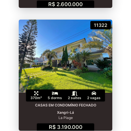
R$ 2.600.000
11322
370m²
5 dorms
2 suítes
2 vagas
CASAS EM CONDOMÍNIO FECHADO
Xangri-Lá
La Plage
R$ 3.190.000