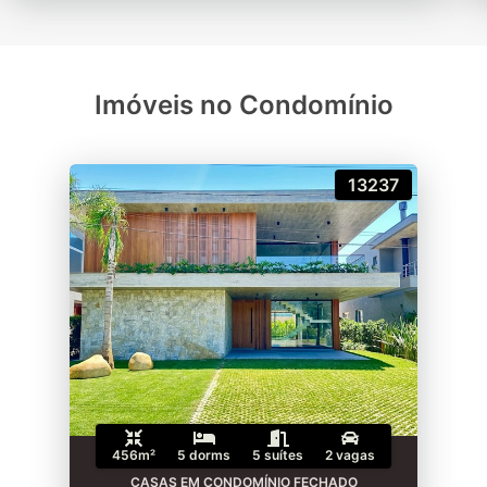
Imóveis no Condomínio
13237
456m²
5 dorms
5 suítes
2 vagas
CASAS EM CONDOMÍNIO FECHADO