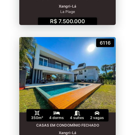
Xangri-Lá
La Plage
R$ 7.500.000
6116
350m²
4 dorms
4 suítes
2 vagas
CASAS EM CONDOMÍNIO FECHADO
Xangri-Lá