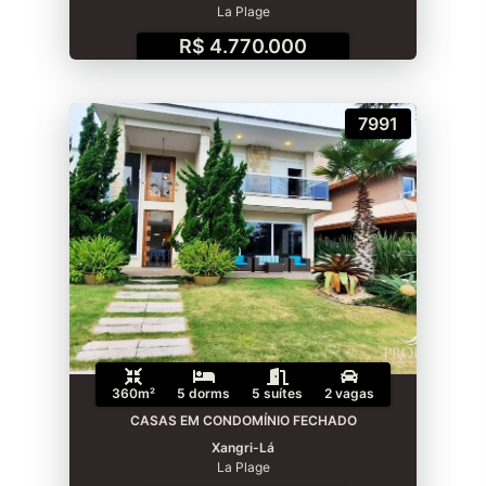
La Plage
R$ 4.770.000
7991
360m²
5 dorms
5 suítes
2 vagas
CASAS EM CONDOMÍNIO FECHADO
Xangri-Lá
La Plage