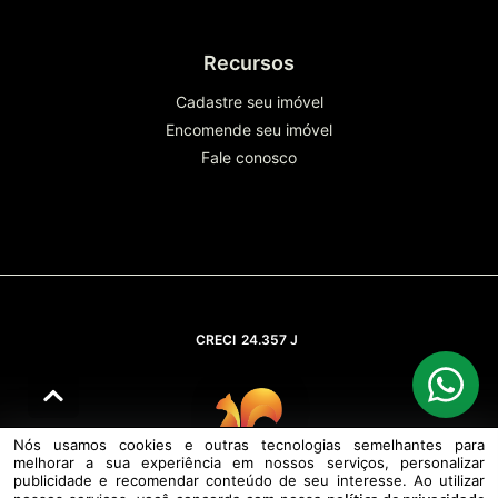
Recursos
Cadastre seu imóvel
Encomende seu imóvel
Fale conosco
CRECI
24.357 J
Nós usamos cookies e outras tecnologias semelhantes para
melhorar a sua experiência em nossos serviços, personalizar
© DESENVOLVIDO PELA
AGIL.NET
publicidade e recomendar conteúdo de seu interesse. Ao utilizar