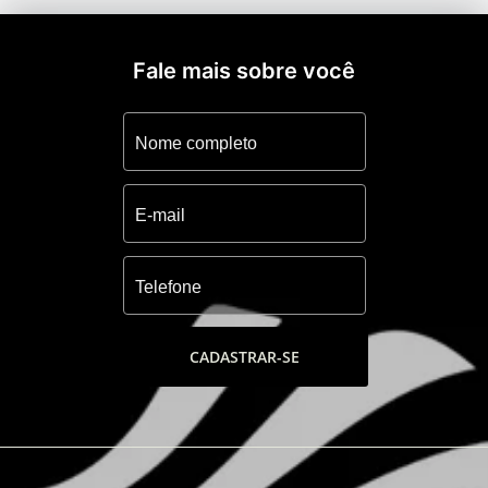
administração,Praças,Boulevares,Alamedas,Paisagi
exuberante. CLUBE SOCIAL,02 gourmeterias
com churrasqueiras integradas a
Fale mais sobre você
varandas,Salão de jogos,Lounge,Sala de
estar com lareira,Brinquedoteca e
Playground.
CADASTRAR-SE