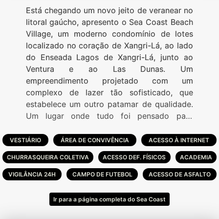
Está chegando um novo jeito de veranear no
litoral gaúcho, apresento o Sea Coast Beach
Village, um moderno condomínio de lotes
localizado no coração de Xangri-Lá, ao lado
do Enseada Lagos de Xangri-Lá, junto ao
Ventura e ao Las Dunas. Um
empreendimento projetado com um
complexo de lazer tão sofisticado, que
estabelece um outro patamar de qualidade.
Um lugar onde tudo foi pensado para
oferecer o máximo, inclusive como
investimento e onde o potencial de
VESTIÁRIO
ÁREA DE CONVIVÊNCIA
ACESSO À INTERNET
valorização certamente vai ser acima de
CHURRASQUEIRA COLETIVA
ACESSO DEF. FÍSICOS
ACADEMIA
qualquer expectativa. Pórtico de entrada
com acessos independentes para pedestre,
VIGILÂNCIA 24H
CAMPO DE FUTEBOL
ACESSO DE ASFALTO
moradores, visitantes e serviços,Central de
segurança com câmeras em todo perímetro
Ir para a página completa do Sea Coast
do empreendimento,Wireless,02 centrais de