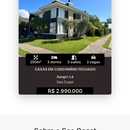
250m²
3 dorms
3 suítes
2 vagas
CASAS EM CONDOMÍNIO FECHADO
Xangri-Lá
Sea Coast
R$ 2.990.000