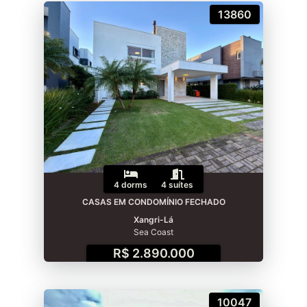
13860
4 dorms
4 suítes
CASAS EM CONDOMÍNIO FECHADO
Xangri-Lá
Sea Coast
R$ 2.890.000
10047