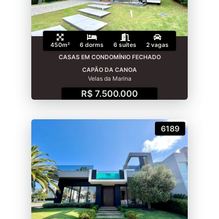
450m²
6 dorms
6 suítes
2 vagas
CASAS EM CONDOMÍNIO FECHADO
CAPÃO DA CANOA
Velas da Marina
R$ 7.500.000
6189