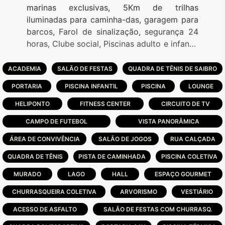
marinas exclusivas, 5Km de trilhas
iluminadas para caminha-das, garagem para
barcos, Farol de sinalização, segurança 24
horas, Clube social, Piscinas adulto e infantil,
Piscina térmica, rampa aquática, sala de
fitness montada, quadras de tênis,
ACADEMIA
SALÃO DE FESTAS
QUADRA DE TÊNIS DE SAIBRO
poliesportivas e futebol society. Projeto
PORTARIA
PISCINA INFANTIL
PISCINA
LOUNGE
conta com 2 marinas interligadas por um
canal à Lagoa dos Quadros. O condomínio
HELIPONTO
FITNESS CENTER
CIRCUITO DE TV
dispõe ainda de 90 garagens para barcos e
CAMPO DE FUTEBOL
VISTA PANORÂMICA
um clube náutico localizado em uma das
ÁREA DE CONVIVÊNCIA
marinas. As vias aquáticas do projeto,
SALÃO DE JOGOS
RUA CALÇADA
formadas por canais e marinas, percorrem
QUADRA DE TÊNIS
PISTA DE CAMINHADA
PISCINA COLETIVA
3284 m2 do condomínio.
MURADO
LAGO
HALL
ESPAÇO GOURMET
CHURRASQUEIRA COLETIVA
ARVORISMO
VESTIÁRIO
ACESSO DE ASFALTO
SALÃO DE FESTAS COM CHURRASQ.