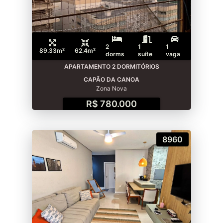
2
1
1
89.33m²
62.4m²
dorms
suíte
vaga
APARTAMENTO 2 DORMITÓRIOS
CAPÃO DA CANOA
Zona Nova
R$ 780.000
8960