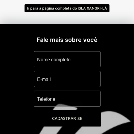
-01 Quadra poliesportiva
-Espaço para recarregar energia de carros
Ir para a página completa do ISLA XANGRI-LÁ
elétricos
-Conveniência
-Salão de beleza
-Estética Pet
Fale mais sobre você
-Estética automotiva (lavagem de carros)
-Espaços gourmets junto às quadras
espalhadas pelo condomínio
Você pode tirar suas dúvidas sobre este
empreendimento e solicitar as opções nele
disponíveis, através do nosso canal direto.
Ligue ou envie uma mensagem de whatsapp
para o número (51) 99600-0039
CADASTRAR-SE