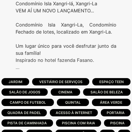
Condomínio Isla Xangri-lá, Xangri-La
VEM AÍ UM NOVO LANÇAMENTO...
Condomínio Isla Xangri-La, Condomínio
Fechado de lotes, localizado em Xangri-La.
Um lugar único para você desfrutar junto da
sua família!
Inspirado no hotel fazenda Fasano.
-Com 38 hectares de área
-482 lotes a partir de 300m²
JARDIM
VESTIÁRIO DE SERVIÇOS
ESPAÇO TEEN
-65% lotes beira lago
SALÃO DE JOGOS
CINEMA
SALÃO DE BELEZA
-Lago todo Interligado
-Enseadas com lotes adentrando o lago
CAMPO DE FUTEBOL
QUINTAL
ÁREA VERDE
-Todos os lotes secos com área verde atrás,
QUADRA DE PADEL
ACESSO À INTERNET
PORTARIA
não fazem divisa com muro do condomínio
PISTA DE CAMINHADA
-02 portarias, uma para proprietários e uma
PISCINA COM RAIA
PISCINA
para serviço