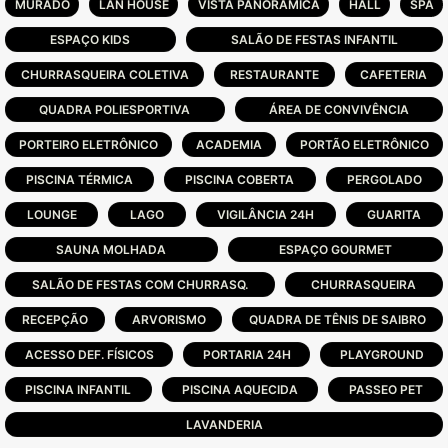
MURADO
LAN HOUSE
VISTA PANORÂMICA
HALL
SPA
-Clube em ilha sob o lago com quase 10.000
ESPAÇO KIDS
SALÃO DE FESTAS INFANTIL
m²
-Clube de praia
CHURRASQUEIRA COLETIVA
RESTAURANTE
CAFETERIA
-Possibilidade de deck até o talude
QUADRA POLIESPORTIVA
ÁREA DE CONVIVÊNCIA
Infraestrutura completa:
PORTEIRO ELETRÔNICO
ACADEMIA
PORTÃO ELETRÔNICO
-Piscina externa com borda infinita
PISCINA TÉRMICA
PISCINA COBERTA
PERGOLADO
-Piscina térmica com raia
-Academia
LOUNGE
LAGO
VIGILÂNCIA 24H
GUARITA
-Sauna social
SAUNA MOLHADA
ESPAÇO GOURMET
-2 Salões de festas
-Espaço kids e espaço juvenil de jogos
SALÃO DE FESTAS COM CHURRASQ.
CHURRASQUEIRA
-04 quadras de Beach tênis abertas
RECEPÇÃO
ARVORISMO
QUADRA DE TÊNIS DE SAIBRO
-02 quadras de Beach tênis cobertas
-02 quadras de tênis cobertas
ACESSO DEF. FÍSICOS
PORTARIA 24H
PLAYGROUND
-02 quadras de tênis descobertas
PISCINA INFANTIL
PISCINA AQUECIDA
PASSEO PET
-02 campos de futebol
LAVANDERIA
-02 quadras de padel