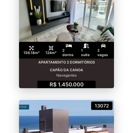
2
1
2
156.18m²
124m²
dorms
suíte
vagas
APARTAMENTO 2 DORMITÓRIOS
CAPÃO DA CANOA
Navegantes
R$ 1.450.000
13072