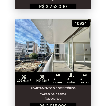
R$ 3.752.000
10934
3
3
2
209.68m²
140.42m²
dorms
suítes
vagas
APARTAMENTO 3 DORMITÓRIOS
CAPÃO DA CANOA
Navegantes
R$ 3.015.000