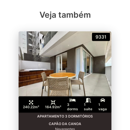
Veja também
9331
3
1
1
240.22m²
164.92m²
dorms
suíte
vaga
APARTAMENTO 3 DORMITÓRIOS
CAPÃO DA CANOA
Navegantes