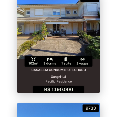
102m²
3 dorms
1 suíte
2 vagas
CASAS EM CONDOMÍNIO FECHADO
Xangri-Lá
Pacific Residence
R$ 1.190.000
9733