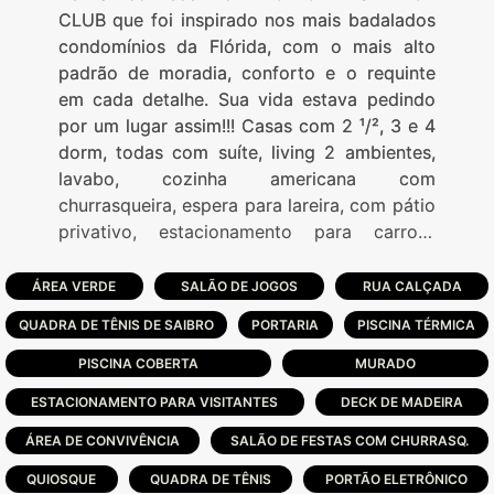
CLUB que foi inspirado nos mais badalados
condomínios da Flórida, com o mais alto
padrão de moradia, conforto e o requinte
em cada detalhe. Sua vida estava pedindo
por um lugar assim!!! Casas com 2 ¹/², 3 e 4
dorm, todas com suíte, living 2 ambientes,
lavabo, cozinha americana com
churrasqueira, espera para lareira, com pátio
privativo, estacionamento para carro.O
condomínio oferece as seus condôminos, a
mais completa infra-estrutura do litoral
ÁREA VERDE
SALÃO DE JOGOS
RUA CALÇADA
norte gaúcho!!! Spa-day completo, com sala
QUADRA DE TÊNIS DE SAIBRO
PORTARIA
PISCINA TÉRMICA
de massagem, salão de beleza, fitness
center, três gourmeterias, dois campos de
PISCINA COBERTA
MURADO
futebol, quatro quadras de tênis cobertas,
ESTACIONAMENTO PARA VISITANTES
DECK DE MADEIRA
quadra poliesportiva, quadra de paddle,
ÁREA DE CONVIVÊNCIA
clube house completo, piscina coberta
SALÃO DE FESTAS COM CHURRASQ.
aquecida, sala de cinema, paradouro à beira
QUIOSQUE
QUADRA DE TÊNIS
PORTÃO ELETRÔNICO