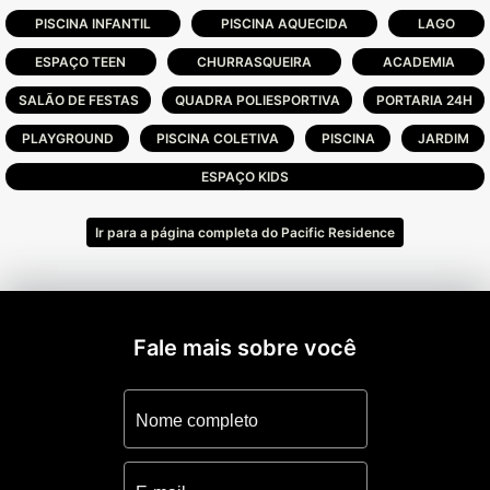
mar com infra-estrutura completa, tudo isto
PISCINA INFANTIL
PISCINA AQUECIDA
LAGO
e muito mais. Aliado ao mais moderno
sistema de segurança total 24Hs do litoral!!
ESPAÇO TEEN
CHURRASQUEIRA
ACADEMIA
SALÃO DE FESTAS
QUADRA POLIESPORTIVA
PORTARIA 24H
PLAYGROUND
PISCINA COLETIVA
PISCINA
JARDIM
ESPAÇO KIDS
Ir para a página completa do Pacific Residence
Fale mais sobre você