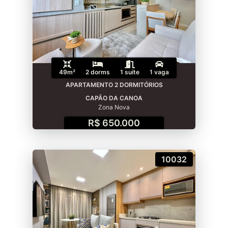
49m²
2 dorms
1 suíte
1 vaga
APARTAMENTO 2 DORMITÓRIOS
CAPÃO DA CANOA
Zona Nova
R$ 650.000
10032