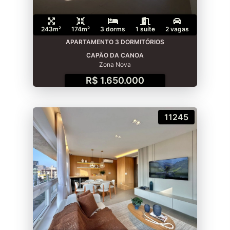
243m²
174m²
3 dorms
1 suíte
2 vagas
APARTAMENTO 3 DORMITÓRIOS
CAPÃO DA CANOA
Zona Nova
R$ 1.650.000
11245