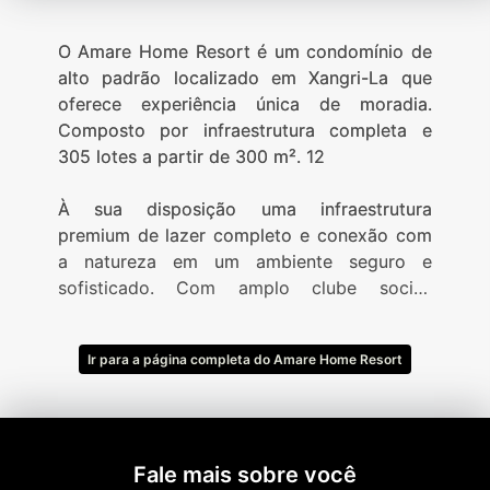
O Amare Home Resort é um condomínio de
alto padrão localizado em Xangri-La que
oferece experiência única de moradia.
Composto por infraestrutura completa e
305 lotes a partir de 300 m². 12
À sua disposição uma infraestrutura
premium de lazer completo e conexão com
a natureza em um ambiente seguro e
sofisticado. Com amplo clube social,
complexo esportivo e paradouro de apoio
na Beira-Mar.
Ir para a página completa do Amare Home Resort
- Clube social
- Piscinas externas adulto e infantil
- Piscina térmica com raia de 25 metros
- Piscina térmica infantil
- Lounge com bar
Fale mais sobre você