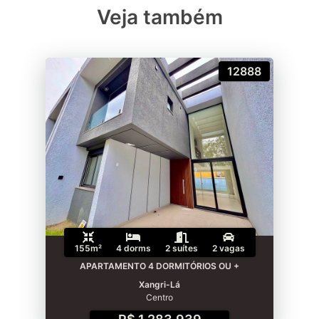
Veja também
12888
155m²
4 dorms
2 suítes
2 vagas
APARTAMENTO 4 DORMITÓRIOS OU +
Xangri-Lá
Centro