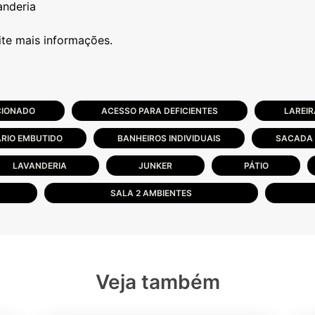
anderia
CIONADO
ACESSO PARA DEFICIENTES
LAREIR
RIO EMBUTIDO
BANHEIROS INDIVIDUAIS
SACADA
LAVANDERIA
JUNKER
PÁTIO
SALA 2 AMBIENTES
Veja também