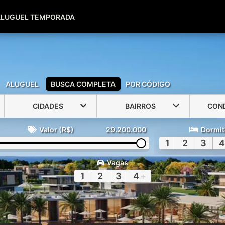
(51) 99600-0039
(51) 99947-2500
ALUGUEL TEMPORADA
ALUGUEL
BUSCA COMPLETA
POR CÓDIGO
CIDADES
BAIRROS
CON
Valor (R$)
29.200.000
Dormit
1
2
3
4
Vagas
1
2
3
4
+