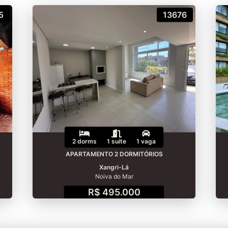
5
13676
2 dorms
1 suíte
1 vaga
APARTAMENTO 2 DORMITÓRIOS
Xangri-Lá
Noiva do Mar
R$ 495.000