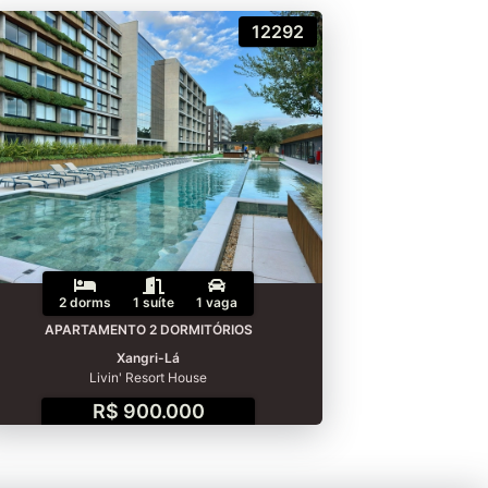
12292
2 dorms
1 suíte
1 vaga
APARTAMENTO 2 DORMITÓRIOS
Xangri-Lá
Livin' Resort House
R$ 900.000