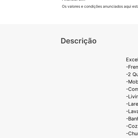
Os valores e condições anunciados aqui estã
Descrição
Excel
-Fre
-2 Q
-Mob
-Com
-Liv
-Lare
-Lav
-Ban
-Coz
-Chu