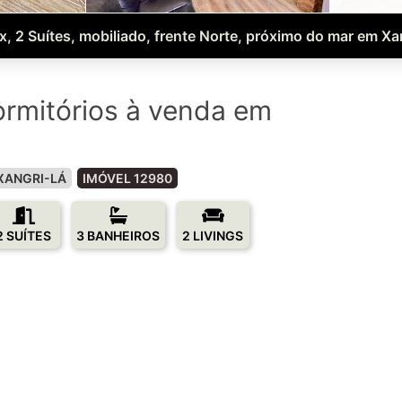
, 2 Suítes, mobiliado, frente Norte, próximo do mar em Xa
rmitórios à venda em
o
XANGRI-LÁ
IMÓVEL 12980
2 SUÍTES
3 BANHEIROS
2 LIVINGS