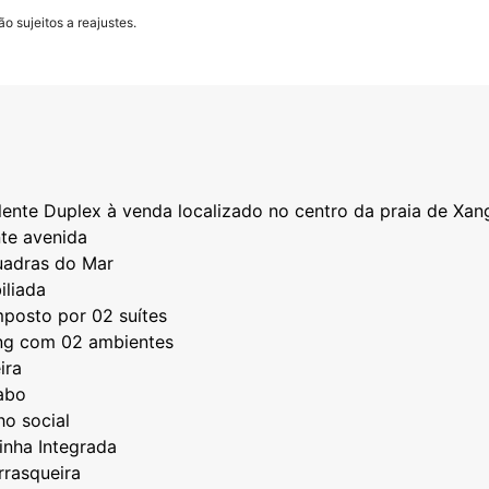
o sujeitos a reajustes.
ente Duplex à venda localizado no centro da praia de Xan
nte avenida
uadras do Mar
iliada
posto por 02 suítes
ing com 02 ambientes
ira
abo
ho social
inha Integrada
rrasqueira