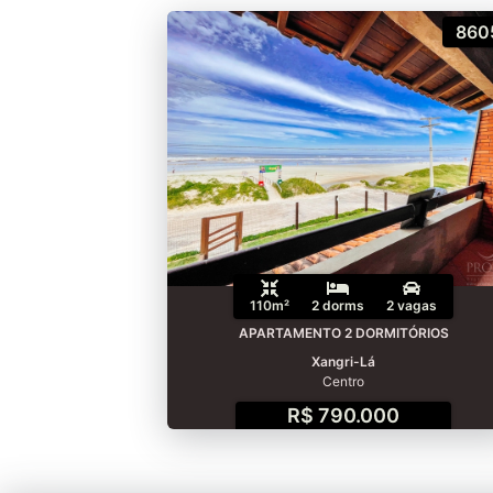
860
110m²
2 dorms
2 vagas
APARTAMENTO 2 DORMITÓRIOS
Xangri-Lá
Centro
R$ 790.000