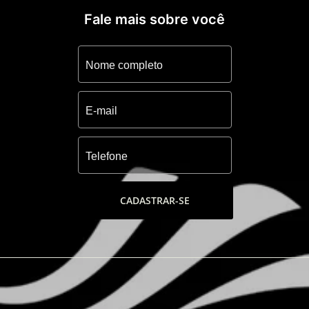
tênis cobertas de saibro; 1 quadra
Fale mais sobre você
poliesportiva; 1.250 m de passeio em piso
basalto com quiosques.
CADASTRAR-SE