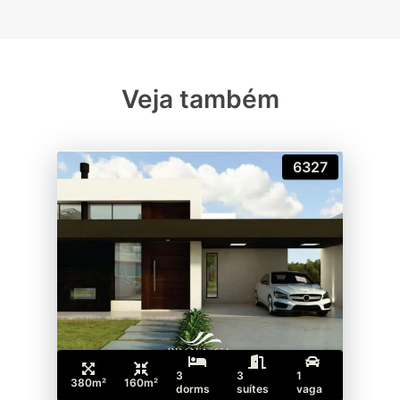
Veja também
6327
3
3
1
380m²
160m²
dorms
suítes
vaga