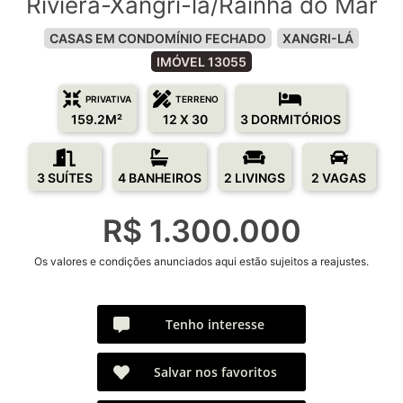
Riviera-Xangri-lá/Rainha do Mar
CASAS EM CONDOMÍNIO FECHADO
XANGRI-LÁ
IMÓVEL 13055
PRIVATIVA
TERRENO
159.2M²
12 X 30
3 DORMITÓRIOS
3 SUÍTES
4 BANHEIROS
2 LIVINGS
2 VAGAS
R$ 1.300.000
Os valores e condições anunciados aqui estão sujeitos a reajustes.
Tenho interesse
Salvar nos favoritos