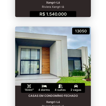
Xangri-Lá
Riviera Xangri-lá
R$ 1.540.000
13050
164m²
4 dorms
4 suítes
2 vagas
CASAS EM CONDOMÍNIO FECHADO
Xangri-Lá