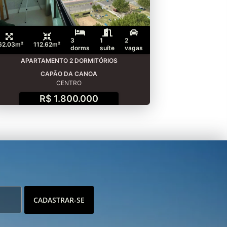
3
1
2
62.03m²
112.62m²
dorms
suíte
vagas
APARTAMENTO 2 DORMITÓRIOS
CAPÃO DA CANOA
CENTRO
R$ 1.800.000
CADASTRAR-SE