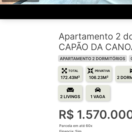
Apartamento 2 do
CAPÃO DA CANO
APARTAMENTO 2 DORMITÓRIOS
TOTAL
PRIVATIVA
172.43M²
106.23M²
2 DOR
2 LIVINGS
1 VAGA
R$ 1.570.00
Parcela em até 60x
Financia: Sim