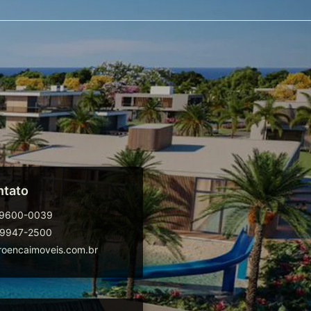
ntato
99600-0039
99947-2500
oencaimoveis.com.br