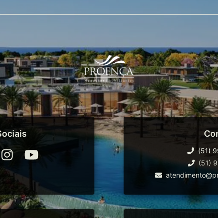
ociais
Co
(51) 
(51) 
atendimento@pr