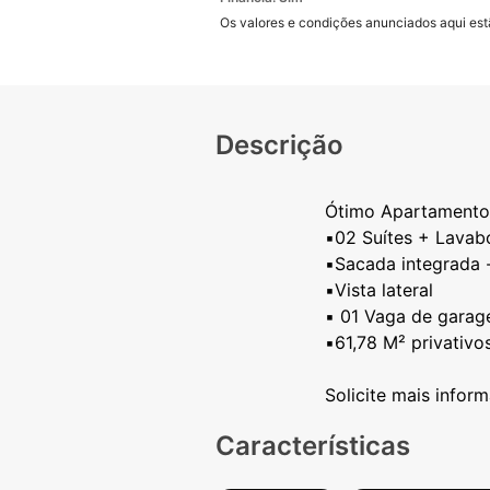
Os valores e condições anunciados aqui estã
Descrição
Ótimo Apartamento 
▪️02 Suítes + Lavab
▪️Sacada integrada 
▪️Vista lateral
▪️ 01 Vaga de gara
▪️61,78 M² privativo
Características