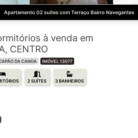
Apartamento 02 suítes com Terraço Bairro Navegantes
rmitórios à venda em
A, CENTRO
CAPÃO DA CANOA
IMÓVEL 13077
MITÓRIOS
2 SUÍTES
3 BANHEIROS
0