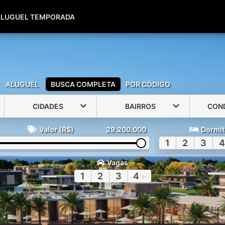
(51) 99600-0039
(51) 99947-2500
ALUGUEL TEMPORADA
ALUGUEL
BUSCA COMPLETA
POR CÓDIGO
CIDADES
BAIRROS
CON
Valor (R$)
29.200.000
Dormit
1
2
3
4
Vagas
1
2
3
4
+