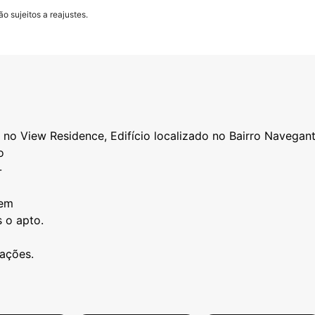
o sujeitos a reajustes.
no View Residence, Edifício localizado no Bairro Navega
o
-
gem
s o apto.