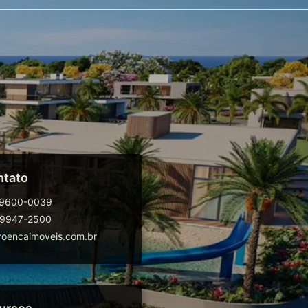
ntato
99600-0039
99947-2500
oencaimoveis.com.br