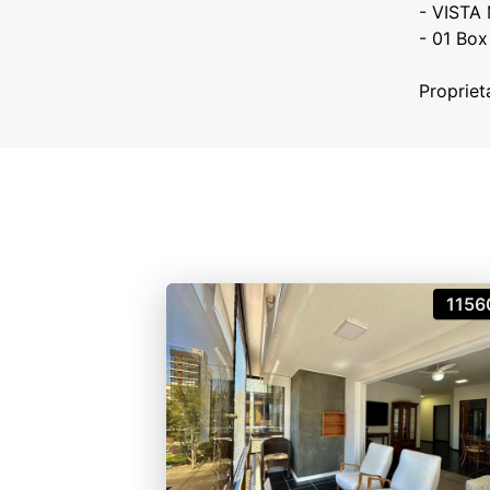
- ⁠VISTA
- ⁠01 Bo
1156