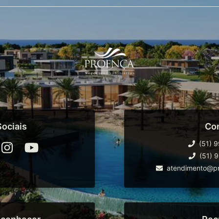
ociais
Co
(51) 
(51) 
atendimento@pr