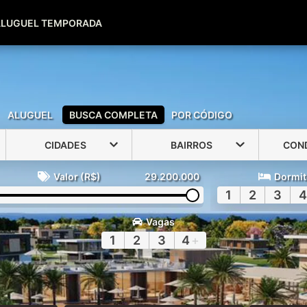
(51) 99600-0039
(51) 99947-2500
ALUGUEL TEMPORADA
ALUGUEL
BUSCA COMPLETA
POR CÓDIGO
CIDADES
BAIRROS
CON
Valor (R$)
29.200.000
Dormit
1
2
3
4
Vagas
1
2
3
4
+