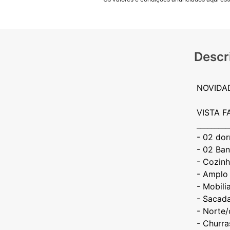
Descr
NOVIDAD
VISTA 
_________
- 02 dor
- 02 Ban
- ⁠Cozin
- ⁠Amplo 
- ⁠Mobil
- ⁠Sacad
- ⁠Norte
- ⁠Churr