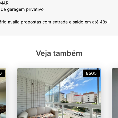
 MAR
x de garagem privativo
Veja também
0
8505