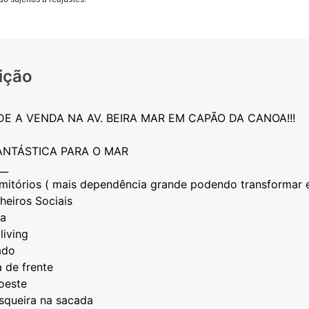
ição
E A VENDA NA AV. BEIRA MAR EM CAPÃO DA CANOA!!!
FANTÁSTICA PARA O MAR
__
mitórios ( mais dependência grande podendo transformar 
heiros Sociais
ha
living
iado
a de frente
/oeste
asqueira na sacada