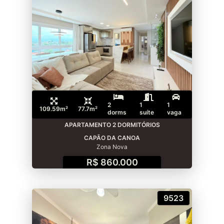
2
1
1
109.59m²
77.7m²
dorms
suíte
vaga
APARTAMENTO 2 DORMITÓRIOS
CAPÃO DA CANOA
Zona Nova
R$ 860.000
9523