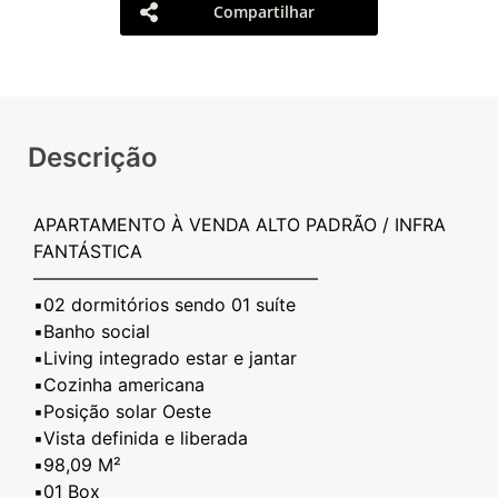
Compartilhar
Descrição
APARTAMENTO À VENDA ALTO PADRÃO / INFRA
FANTÁSTICA
————————————————
▪️02 dormitórios sendo 01 suíte
▪️Banho social
▪️Living integrado estar e jantar
▪️Cozinha americana
▪️Posição solar Oeste
▪️Vista definida e liberada
▪️98,09 M²
▪️01 Box