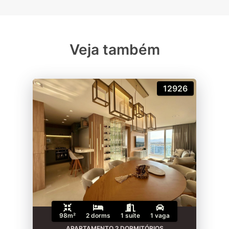
Veja também
12926
98m²
2 dorms
1 suíte
1 vaga
APARTAMENTO 2 DORMITÓRIOS