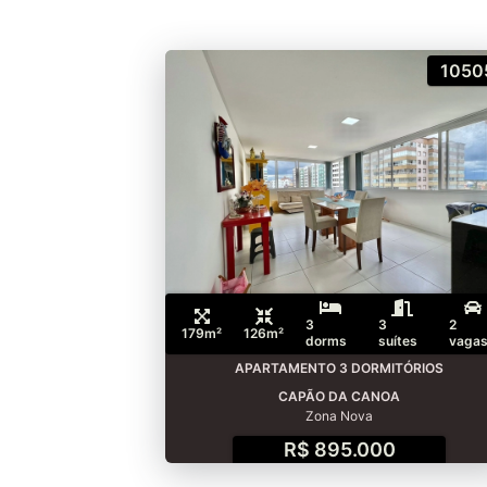
1050
3
3
2
179m²
126m²
dorms
suítes
vaga
APARTAMENTO 3 DORMITÓRIOS
CAPÃO DA CANOA
Zona Nova
R$ 895.000