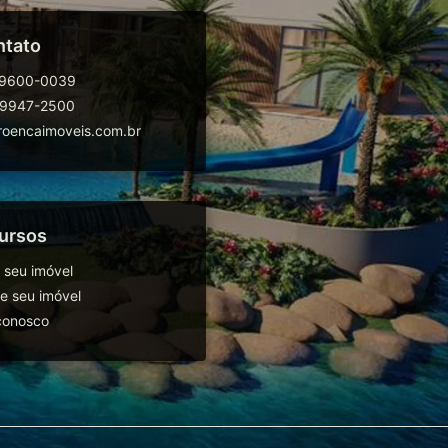
ntato
99600-0039
99947-2500
oencaimoveis.com.br
ursos
 seu imóvel
 seu imóvel
conosco