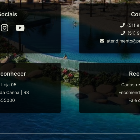
ociais
Co
(51) 
(51) 
atendimento@pr
 conhecer
Rec
 Loja 05
Cadastre
da Canoa
|
RS
Encomende
555000
Fale 