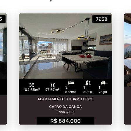
5
7958
3
1
1
104.65m²
71.57m²
s
dorms
suíte
vaga
APARTAMENTO 3 DORMITÓRIOS
CAPÃO DA CANOA
Zona Nova
R$ 884.000