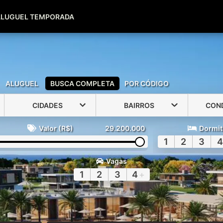
(51) 99600-0039
(51) 99947-2500
ALUGUEL TEMPORADA
ALUGUEL
BUSCA COMPLETA
POR CÓDIGO
CIDADES
BAIRROS
CON
Valor (R$)
29.200.000
Dormit
1
2
3
4
Vagas
1
2
3
4
+