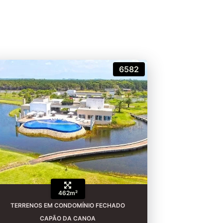
6582
462m²
TERRENOS EM CONDOMÍNIO FECHADO
CAPÃO DA CANOA