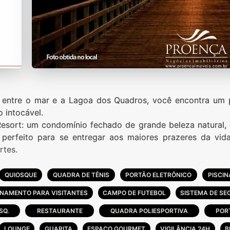
 entre o mar e a Lagoa dos Quadros, você encontra um 
o intocável.
esort: um condomínio fechado de grande beleza natural
r perfeito para se entregar aos maiores prazeres da vi
rtes.
QUIOSQUE
QUADRA DE TÊNIS
PORTÃO ELETRÔNICO
PISCIN
NAMENTO PARA VISITANTES
CAMPO DE FUTEBOL
SISTEMA DE S
SQ.
RESTAURANTE
QUADRA POLIESPORTIVA
POR
LOUNGE
GUARITA
ESPAÇO GOURMET
VIGILÂNCIA 24H
B