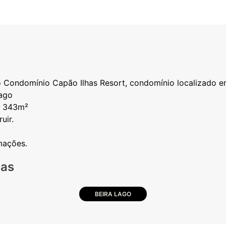
o Condomínio Capão Ilhas Resort, condomínio localizado 
lago
e 343m²
uir.
cas
BEIRA LAGO