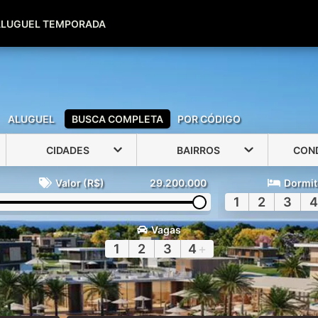
(51) 99600-0039
(51) 99947-2500
ALUGUEL TEMPORADA
ALUGUEL
BUSCA COMPLETA
POR CÓDIGO
CIDADES
BAIRROS
CON
Valor (R$)
29.200.000
Dormit
1
2
3
4
Vagas
1
2
3
4
+