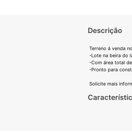
Descrição
Terreno á venda n
-Lote na beira do 
-Com área total d
-Pronto para constr
Característi