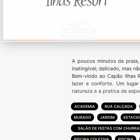
A poucos minutos da praia,
inatingível; delicado, mas nã
Bem-vindo ao Capão Ilhas R
lazer e conforto. Um luga
natureza e a pratica de espo
ACADEMIA
RUA CALÇADA
MURADO
JARDIM
ESTACIO
SALÃO DE FESTAS COM CHURRA
PISCINA COLETIVA
PISCINA