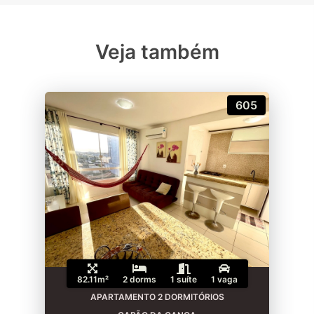
Veja também
605
82.11m²
2 dorms
1 suíte
1 vaga
APARTAMENTO 2 DORMITÓRIOS