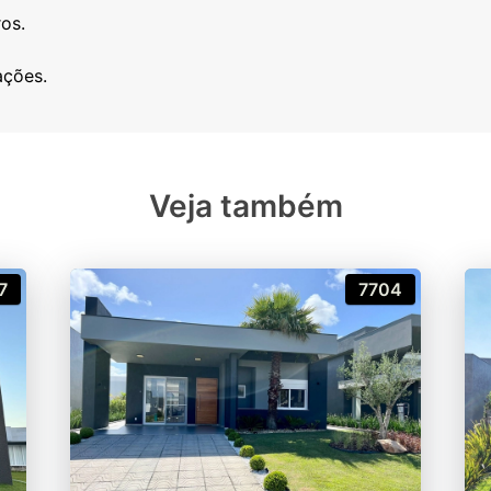
os.
Veja também
7
7704