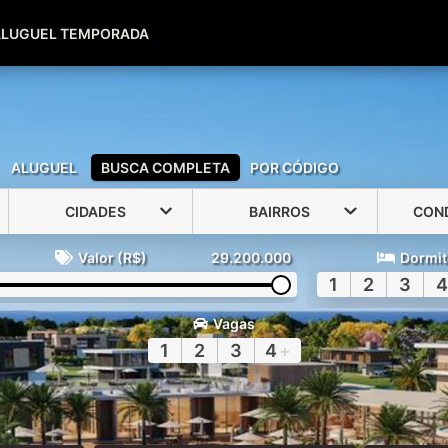
(51) 99600-0039
(51) 99947-2500
ALUGUEL TEMPORADA
ALUGUEL
BUSCA COMPLETA
POR CÓDIGO
CIDADES
BAIRROS
CON
Valor (R$)
29.200.000
Dormit
1
2
3
4
Vagas
1
2
3
4
+