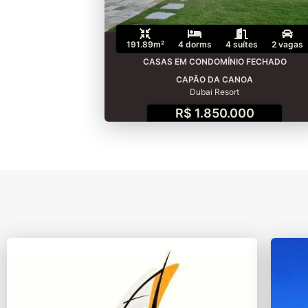
191.89m²
4 dorms
4 suítes
2 vagas
CASAS EM CONDOMÍNIO FECHADO
CAPÃO DA CANOA
Dubai Resort
R$ 1.850.000