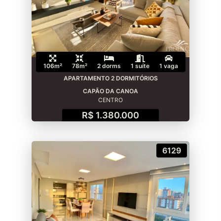
106m²
78m²
2 dorms
1 suíte
1 vaga
APARTAMENTO 2 DORMITÓRIOS
CAPÃO DA CANOA
CENTRO
R$ 1.380.000
6129