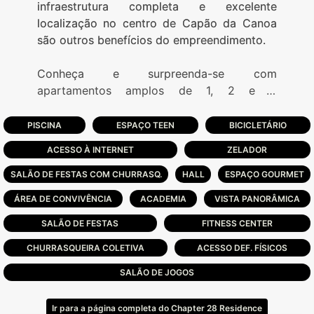
infraestrutura completa e excelente
localização no centro de Capão da Canoa
são outros benefícios do empreendimento.
Conheça e surpreenda-se com
apartamentos amplos de 1, 2 e 3
dormitórios, Infraestrutura completa em um
Rooftop de tirar o folêgo.
PISCINA
ESPAÇO TEEN
BICICLETÁRIO
ACESSO À INTERNET
ZELADOR
O empreendimento tem opções com
números distintos de dormitórios, podendo
SALÃO DE FESTAS COM CHURRASQ.
HALL
ESPAÇO GOURMET
ser perfeito para uma grande família com
ÁREA DE CONVIVÊNCIA
ACADEMIA
VISTA PANORÂMICA
filhos, ou aquele casal apaixonado que
decidiu começar sua vida juntos...
SALÃO DE FESTAS
FITNESS CENTER
CHURRASQUEIRA COLETIVA
ACESSO DEF. FÍSICOS
Ótima localização em Capão da Canoa,
SALÃO DE JOGOS
bairro Centro. A poucos metros do mar e de
todas as conveniências da região.
Ir para a página completa do Chapter 28 Residence