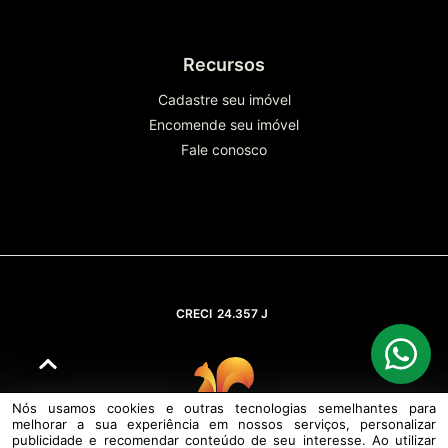
Recursos
Cadastre seu imóvel
Encomende seu imóvel
Fale conosco
CRECI
24.357 J
Nós usamos cookies e outras tecnologias semelhantes para
melhorar a sua experiência em nossos serviços, personalizar
© DESENVOLVIDO PELA
AGIL.NET
publicidade e recomendar conteúdo de seu interesse. Ao utilizar