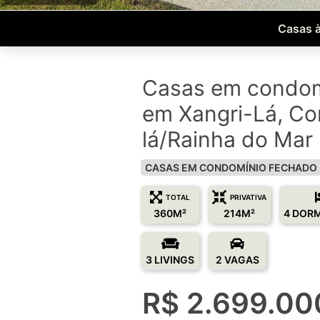
Casas à
Casas em condom
em Xangri-Lá, Co
lá/Rainha do Mar
CASAS EM CONDOMÍNIO FECHADO
TOTAL
PRIVATIVA
360M²
214M²
4 DOR
3 LIVINGS
2 VAGAS
R$ 2.699.00