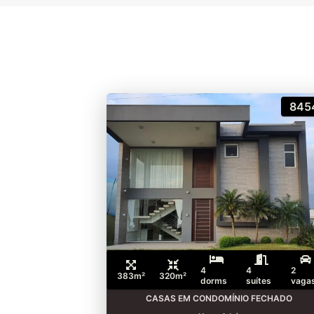
845
4
4
2
383m²
320m²
dorms
suítes
vaga
CASAS EM CONDOMÍNIO FECHADO