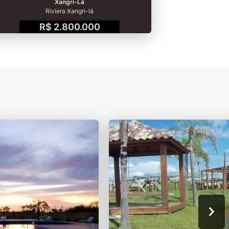
Xangri-Lá
Riviera Xangri-lá
R$ 2.800.000