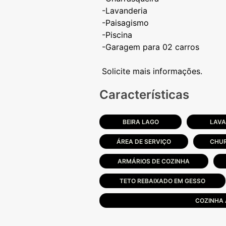
-Lavanderia
-Paisagismo
-Piscina
-Garagem para 02 carros
Características
BEIRA LAGO
LAV
ÁREA DE SERVIÇO
CHU
ARMÁRIOS DE COZINHA
TETO REBAIXADO EM GESSO
COZINHA