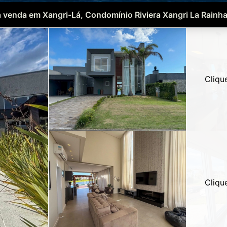
 venda em Xangri-Lá, Condomínio Riviera Xangri La Rainh
Cliqu
Cliqu