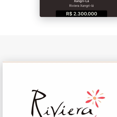
Xangri-Lá
Riviera Xangri-lá
R$ 2.300.000