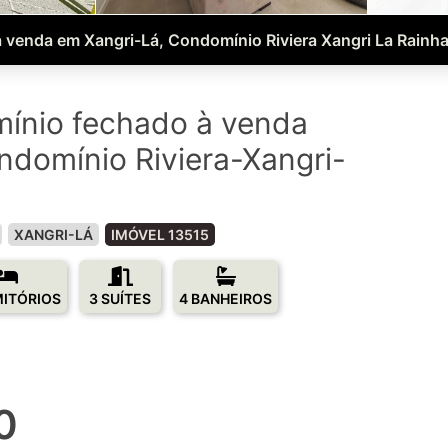
 venda em Xangri-Lá, Condomínio Riviera Xangri La Rainh
ínio fechado à venda
ndomínio Riviera-Xangri-
XANGRI-LÁ
IMÓVEL 13515
MITÓRIOS
3 SUÍTES
4 BANHEIROS
0