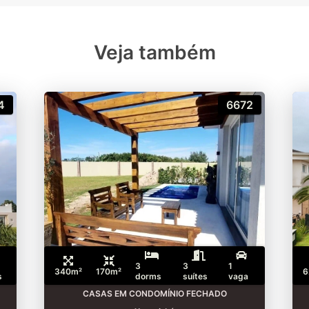
Veja também
4
6672
3
3
1
340m²
170m²
6
s
dorms
suítes
vaga
CASAS EM CONDOMÍNIO FECHADO