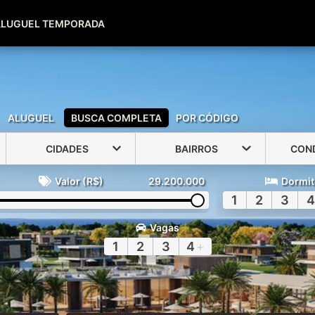
(51) 99600-0039
(51) 99947-2500
ALUGUEL TEMPORADA
ALUGUEL
BUSCA COMPLETA
POR CÓDIGO
CIDADES
BAIRROS
CON
Valor (R$)
29.200.000
Dormit
1
2
3
4
Vagas
1
2
3
4
+