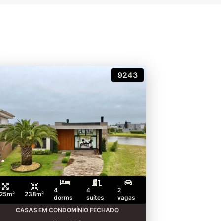
9243
4
4
2
25m²
238m²
dorms
suítes
vagas
CASAS EM CONDOMÍNIO FECHADO