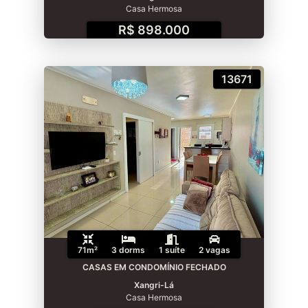
Casa Hermosa
R$ 898.000
13671
71m²
3 dorms
1 suíte
2 vagas
CASAS EM CONDOMÍNIO FECHADO
Xangri-Lá
Casa Hermosa