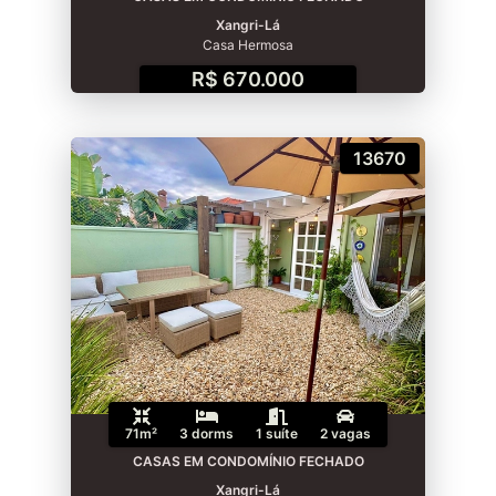
Xangri-Lá
Casa Hermosa
R$ 670.000
13670
71m²
3 dorms
1 suíte
2 vagas
CASAS EM CONDOMÍNIO FECHADO
Xangri-Lá