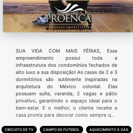
SUA VIDA COM MAIS FÉRIAS, Esse
empreendimento possui toda a
infraestrutura dos condomínios fechados de
alto luxo a sua disposição! As casas de 2 e 3
dormitórios são sutilmente inspiradas na
arquitetura do México colonial. Elas
possuem suíte, varanda, 2 vagas e pátio
privativo, garantindo o espaço ideal para o
bem-estar. E o melhor, o cliente recebe a
casa pronta para decorar como sempre quis
e para que o seu único trabalho seja
aproveitar. Clube completo com salão de
CIRCUITO DE TV
CAMPO DE FUTEBOL
AQUECIMENTO À GÁS