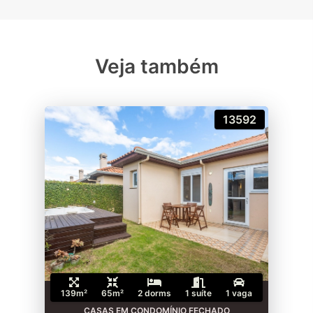
Veja também
13592
139m²
65m²
2 dorms
1 suíte
1 vaga
CASAS EM CONDOMÍNIO FECHADO