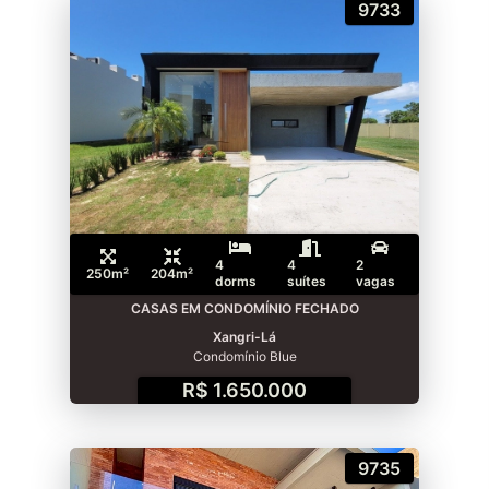
9733
4
4
2
250m²
204m²
dorms
suítes
vagas
CASAS EM CONDOMÍNIO FECHADO
Xangri-Lá
Condomínio Blue
R$ 1.650.000
9735