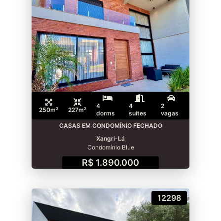
4
4
2
250m²
227m²
dorms
suítes
vagas
CASAS EM CONDOMÍNIO FECHADO
Xangri-Lá
Condomínio Blue
R$ 1.890.000
12298