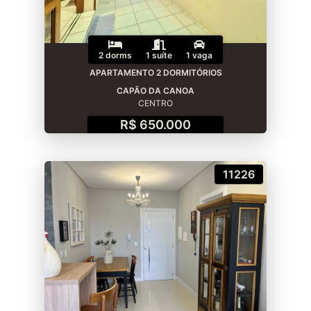
2 dorms
1 suíte
1 vaga
APARTAMENTO 2 DORMITÓRIOS
CAPÃO DA CANOA
CENTRO
R$ 650.000
11226