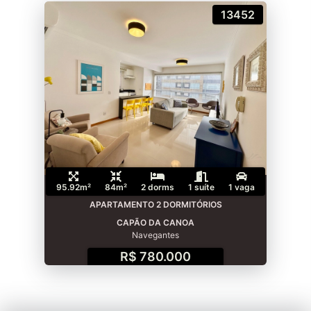
13452
95.92m²
84m²
2 dorms
1 suíte
1 vaga
APARTAMENTO 2 DORMITÓRIOS
CAPÃO DA CANOA
Navegantes
R$ 780.000