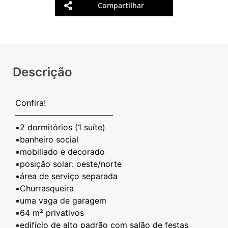
Compartilhar
Descrição
Confira!
————————————
▪️2 dormitórios (1 suíte)
▪️banheiro social
▪️mobiliado e decorado
▪️posição solar: oeste/norte
▪️área de serviço separada
▪️Churrasqueira
▪️uma vaga de garagem
▪️64 m² privativos
▪️edifício de alto padrão com salão de festas