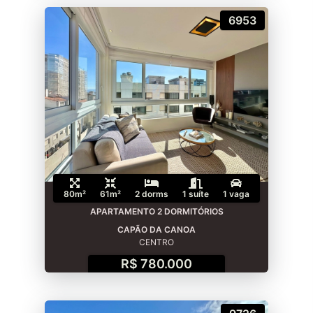
6953
80m²
61m²
2 dorms
1 suíte
1 vaga
APARTAMENTO 2 DORMITÓRIOS
CAPÃO DA CANOA
CENTRO
R$ 780.000