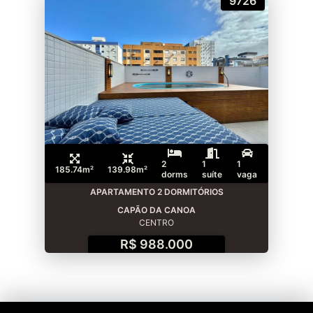
9726
2
1
1
185.74m²
139.98m²
dorms
suíte
vaga
APARTAMENTO 2 DORMITÓRIOS
CAPÃO DA CANOA
CENTRO
R$ 988.000