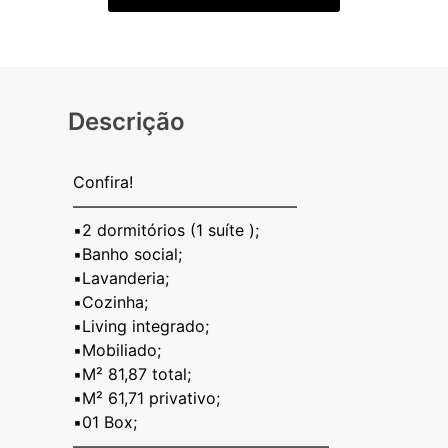
Descrição
Confira!
——————————————
▪️2 dormitórios (1 suíte );
▪️Banho social;
▪️Lavanderia;
▪️Cozinha;
▪️Living integrado;
▪️Mobiliado;
▪️M² 81,87 total;
▪️M² 61,71 privativo;
▪️01 Box;
————————————————