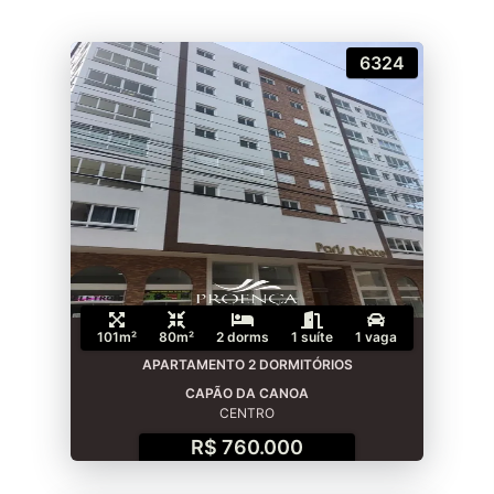
6324
101m²
80m²
2 dorms
1 suíte
1 vaga
APARTAMENTO 2 DORMITÓRIOS
CAPÃO DA CANOA
CENTRO
R$ 760.000