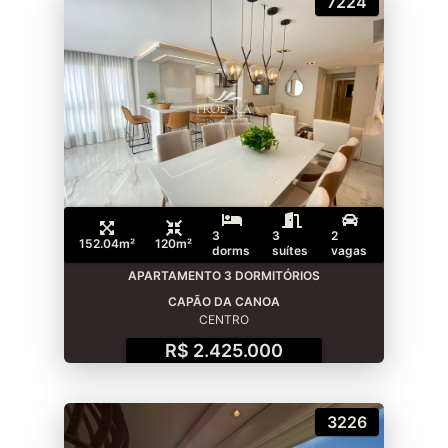
7224
3
3
2
152.04m²
120m²
dorms
suítes
vagas
APARTAMENTO 3 DORMITÓRIOS
CAPÃO DA CANOA
CENTRO
R$ 2.425.000
3226