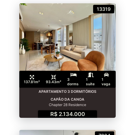
13319
3
1
1
137.81m²
93.43m²
dorms
suíte
vaga
APARTAMENTO 3 DORMITÓRIOS
CAPÃO DA CANOA
Chapter 28 Residence
R$ 2.134.000