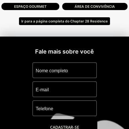
ESPAÇO GOURMET
ÁREA DE CONVIVÊNCIA
Ótima localização em Capão da Canoa,
bairro Centro. A poucos metros do mar e de
Ir para a página completa do Chapter 28 Residence
todas as conveniências da região.
Excelente padrão construtivo. Prédio
composto por 15 andares, sendo o 15°
Fale mais sobre você
amplo Roftoop com 436,34m² de lazer
composto de:
• Lounge com piscina
• Espaço zen
• Academia
• Salão de festas
• Gourmet externo
• Brinquedoteca
• Lavabos
Areas de Box do 1° ao 2° pavimento, e
CADASTRAR-SE
bicicletário.