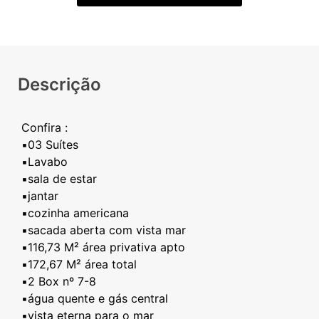
Descrição
Confira :
▪️03 Suítes
▪️Lavabo
▪️sala de estar
▪️jantar
▪️cozinha americana
▪️sacada aberta com vista mar
▪️116,73 M² área privativa apto
▪️172,67 M² área total
▪️2 Box nº 7-8
▪️água quente e gás central
▪️vista eterna para o mar