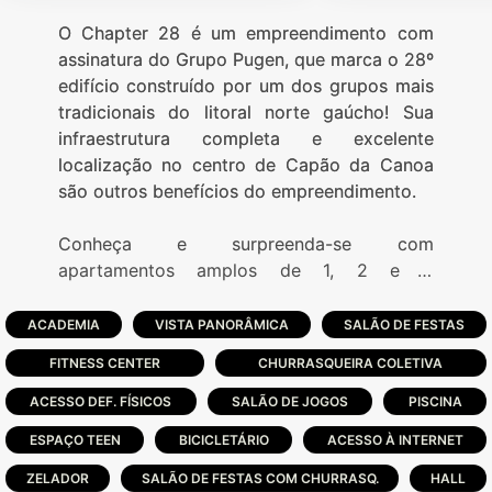
O Chapter 28 é um empreendimento com
assinatura do Grupo Pugen, que marca o 28º
edifício construído por um dos grupos mais
tradicionais do litoral norte gaúcho! Sua
infraestrutura completa e excelente
localização no centro de Capão da Canoa
são outros benefícios do empreendimento.
Conheça e surpreenda-se com
apartamentos amplos de 1, 2 e 3
dormitórios, Infraestrutura completa em um
Rooftop de tirar o folêgo.
ACADEMIA
VISTA PANORÂMICA
SALÃO DE FESTAS
FITNESS CENTER
CHURRASQUEIRA COLETIVA
O empreendimento tem opções com
números distintos de dormitórios, podendo
ACESSO DEF. FÍSICOS
SALÃO DE JOGOS
PISCINA
ser perfeito para uma grande família com
ESPAÇO TEEN
BICICLETÁRIO
ACESSO À INTERNET
filhos, ou aquele casal apaixonado que
ZELADOR
decidiu começar sua vida juntos...
SALÃO DE FESTAS COM CHURRASQ.
HALL