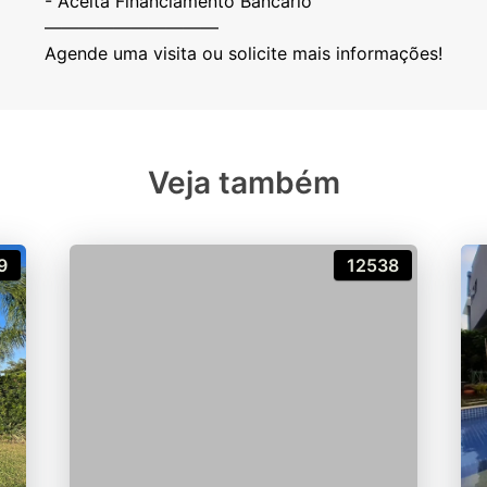
- ⁠Aceita Financiamento Bancário
——————————
Veja também
9
12538