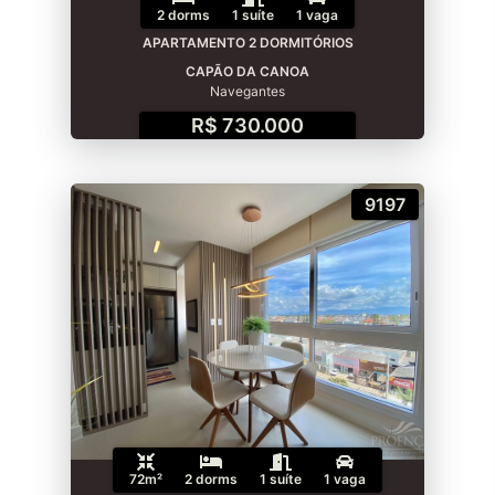
2 dorms
1 suíte
1 vaga
APARTAMENTO 2 DORMITÓRIOS
CAPÃO DA CANOA
Navegantes
R$ 730.000
9197
72m²
2 dorms
1 suíte
1 vaga