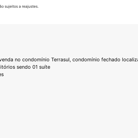
o sujeitos a reajustes.
à venda no condomínio Terrasul, condomínio fechado local
tórios sendo 01 suíte
es