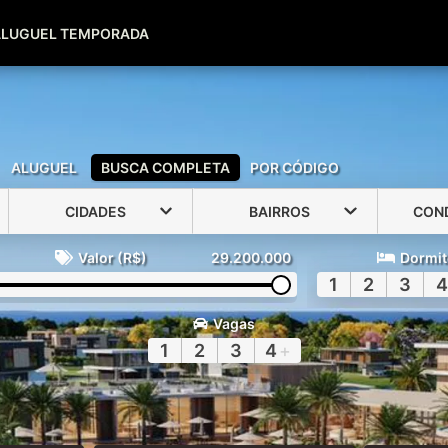
(51) 99600-0039
(51) 99947-2500
ALUGUEL TEMPORADA
ALUGUEL
BUSCA COMPLETA
POR CÓDIGO
CIDADES
BAIRROS
CON
Valor (R$)
29.200.000
Dormit
1
2
3
4
Vagas
1
2
3
4
+