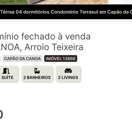
Térrea 04 dormitórios Condomínio Terrasul em Capão da
ínio fechado à venda
OA, Arroio Teixeira
CAPÃO DA CANOA
IMÓVEL 13866
1 SUÍTE
2 BANHEIROS
2 LIVINGS
0