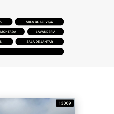
A
ÁREA DE SERVIÇO
 MONTADA
LAVANDERIA
ES
SALA DE JANTAR
13869