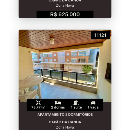
CAPÃO DA CANOA
Zona Nova
R$ 625.000
11121
78.77m²
2 dorms
1 suíte
1 vaga
APARTAMENTO 2 DORMITÓRIOS
CAPÃO DA CANOA
Zona Nova