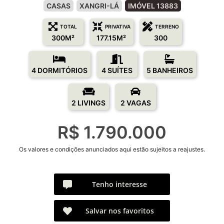
CASAS
XANGRI-LÁ
IMÓVEL 13883
TOTAL
PRIVATIVA
TERRENO
300M²
177.15M²
300
4 DORMITÓRIOS
4 SUÍTES
5 BANHEIROS
2 LIVINGS
2 VAGAS
R$ 1.790.000
Os valores e condições anunciados aqui estão sujeitos a reajustes.
Tenho interesse
Salvar nos favoritos