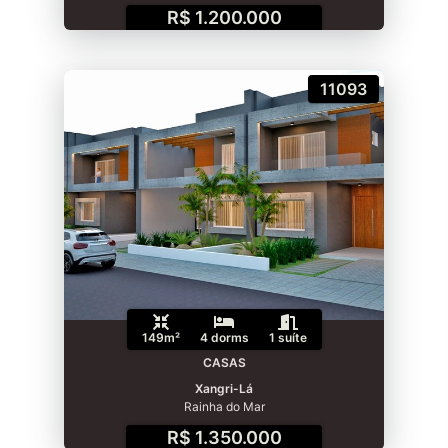
R$ 1.200.000
11093
149m²
4 dorms
1 suíte
CASAS
Xangri-Lá
Rainha do Mar
R$ 1.350.000