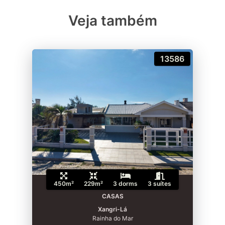
Veja também
13586
450m²
229m²
3 dorms
3 suítes
CASAS
Xangri-Lá
Rainha do Mar