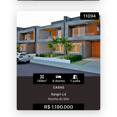
11094
149m²
4 dorms
1 suíte
CASAS
Xangri-Lá
Rainha do Mar
R$ 1.190.000