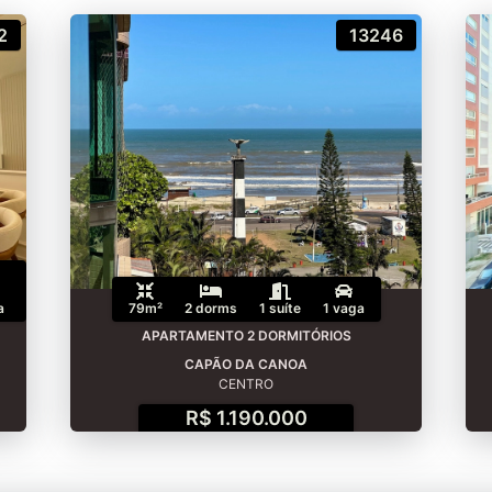
2
13246
a
79m²
2 dorms
1 suíte
1 vaga
APARTAMENTO 2 DORMITÓRIOS
CAPÃO DA CANOA
CENTRO
R$ 1.190.000