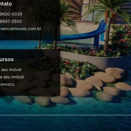
ntato
99600-0039
99947-2500
oencaimoveis.com.br
ursos
 seu imóvel
 seu imóvel
conosco