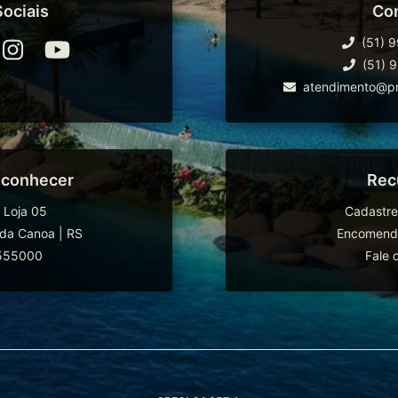
ociais
Co
(51) 
(51) 
atendimento@pr
 conhecer
Rec
 Loja 05
Cadastre
da Canoa
|
RS
Encomende
555000
Fale 