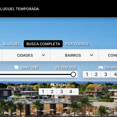
(51) 99600-0039
(51) 99947-2500
ALUGUEL TEMPORADA
ALUGUEL
BUSCA COMPLETA
POR CÓDIGO
CIDADES
BAIRROS
CON
Valor (R$)
29.200.000
Dormit
1
2
3
4
Vagas
1
2
3
4
+