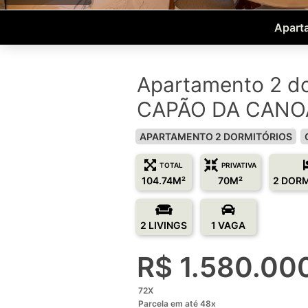
Apart
Apartamento 2 do
CAPÃO DA CANO
APARTAMENTO 2 DORMITÓRIOS
TOTAL
PRIVATIVA
104.74M²
70M²
2 DOR
2 LIVINGS
1 VAGA
R$ 1.580.00
72X
Parcela em até 48x