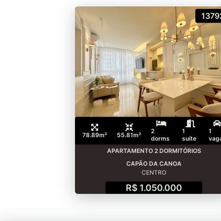
1379
2
1
1
78.89m²
55.81m²
dorms
suíte
vag
APARTAMENTO 2 DORMITÓRIOS
CAPÃO DA CANOA
CENTRO
R$ 1.050.000