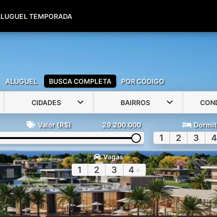
(51) 99600-0039
(51) 99947-2500
ALUGUEL TEMPORADA
ALUGUEL
BUSCA COMPLETA
POR CÓDIGO
CIDADES
BAIRROS
CON
Valor (R$)
29.200.000
Dormit
1
2
3
4
Vagas
1
2
3
4
+