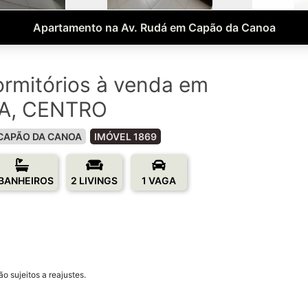
Apartamento na Av. Rudá em Capão da Canoa
rmitórios à venda em
A, CENTRO
CAPÃO DA CANOA
IMÓVEL 1869
 BANHEIROS
2 LIVINGS
1 VAGA
o sujeitos a reajustes.