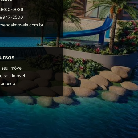
99600-0039
99947-2500
oencaimoveis.com.br
ursos
 seu imóvel
 seu imóvel
conosco