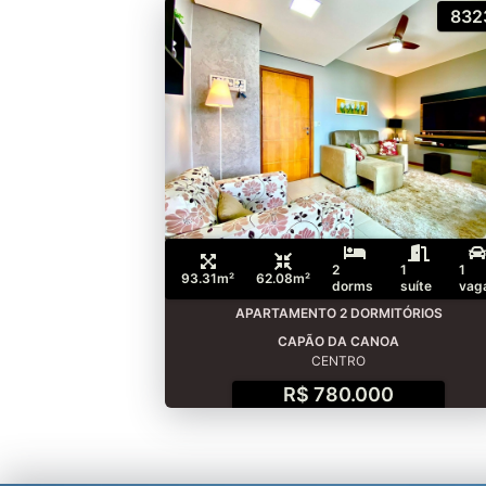
832
2
1
1
93.31m²
62.08m²
dorms
suíte
vag
APARTAMENTO 2 DORMITÓRIOS
CAPÃO DA CANOA
CENTRO
R$ 780.000