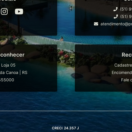
(51) 
(51) 
atendimento@pr
 conhecer
Rec
 Loja 05
Cadastre
da Canoa
|
RS
Encomende
555000
Fale 
CRECI
24.357 J