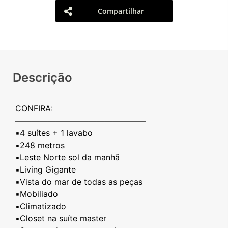
Compartilhar
Descrição
CONFIRA:
————————————————
▪️4 suítes + 1 lavabo
▪️248 metros
▪️Leste Norte sol da manhã
▪️Living Gigante
▪️Vista do mar de todas as peças
▪️Mobiliado
▪️Climatizado
▪️Closet na suíte master