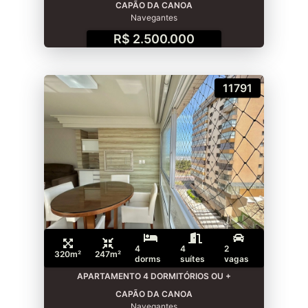
CAPÃO DA CANOA
Navegantes
R$ 2.500.000
11791
4
4
2
320m²
247m²
dorms
suítes
vagas
APARTAMENTO 4 DORMITÓRIOS OU +
CAPÃO DA CANOA
Navegantes