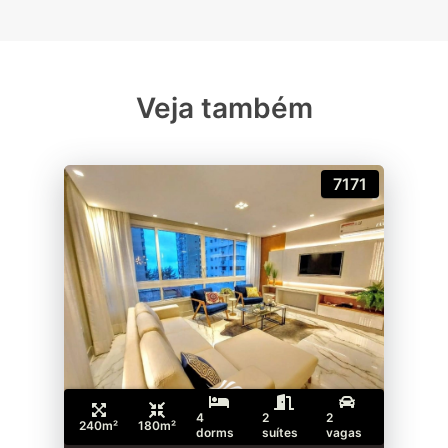
Veja também
7171
4
2
2
240m²
180m²
dorms
suítes
vagas