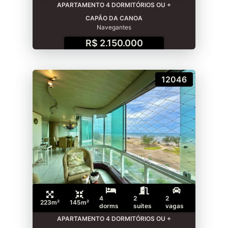
APARTAMENTO 4 DORMITÓRIOS OU +
CAPÃO DA CANOA
Navegantes
R$ 2.150.000
12046
4
2
2
223m²
145m²
dorms
suítes
vagas
APARTAMENTO 4 DORMITÓRIOS OU +