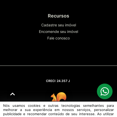
Recursos
Cadastre seu imóvel
Encomende seu imóvel
Fale conosco
CRECI
24.357 J
Nós usamos cookies e outras tecnologias semelhantes para
melhorar a sua experiência em nossos serviços, personalizar
© DESENVOLVIDO PELA
AGIL.NET
publicidade e recomendar conteúdo de seu interesse. Ao utilizar