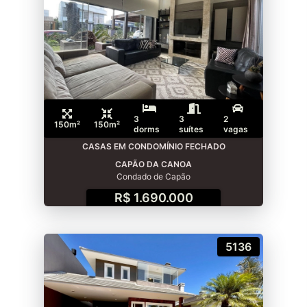
3
3
2
150m²
150m²
dorms
suítes
vagas
CASAS EM CONDOMÍNIO FECHADO
CAPÃO DA CANOA
Condado de Capão
R$ 1.690.000
5136