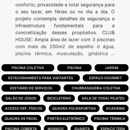
conforto, privacidade e total segurança para
o seu lazer, em férias ou no dia a dia. O
projeto contempla detalhes de segurança e
infraestrutura fundamentais para a
concretização desses propósitos. CLUB
HOUSE: Ampla área de lazer com 3 piscinas
com mais de 200m2 de espelho d água,
piscina térmica, musculação, ginástica e
sauna, bar, restaurante, salão de festas,
cancha de bocha coberta com piso
PISCINA COLETIVA
PISCINA
JARDIM
sintético, quadra de tênis coberta com piso
ESTACIONAMENTO PARA VISITANTES
ESPAÇO GOURMET
de saibro, padel, futebol infantil, tênis ao ar
livre, quadra poliesportiva e futebol sete.
VESTIÁRIO DE SERVIÇOS
CHURRASQUEIRA COLETIVA
INFRAESTRUTURA: Quadras esportivas,
SALÃO DE JOGOS
BICICLETÁRIO
SALA DE YOGA/ PILATES
quadra de tênis coberta com piso de saibro,
ACESSO DEF. FÍSICOS
campos de futebol sete com grama tapete
QUADRA POLIESPORTIVA
ACADEMIA
Lago artificial de 5.600m² com praia e
QUADRA DE PADEL
PORTÃO ELETRÔNICO
PISCINA TÉRMICA
toboágua,3 piscinas.
PISCINA COBERTA
MURADO
GUARITA
ESPAÇO TEEN