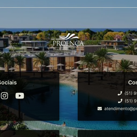
ociais
Co
(51) 
(51) 
atendimento@pr