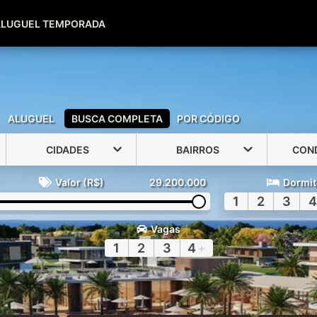
(51) 99600-0039
(51) 99947-2500
ALUGUEL TEMPORADA
ALUGUEL
BUSCA COMPLETA
POR CÓDIGO
CIDADES
BAIRROS
CON
Valor (R$)
29.200.000
Dormit
1
2
3
4
Vagas
1
2
3
4
+