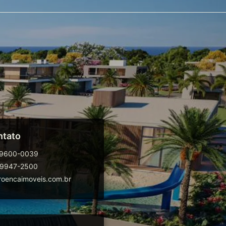
ntato
99600-0039
99947-2500
oencaimoveis.com.br