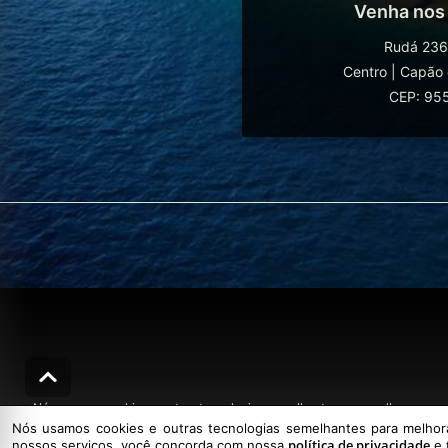
Venha nos
Rudá 236
Centro
|
Capão 
CEP: 95
Nós usamos cookies e outras tecnologias semelhantes para melhorar a sua
Nós usamos cookies e outras tecnologias semelhantes para melhorar
política de privacidade
nossos serviços, você concorda com nossa
e