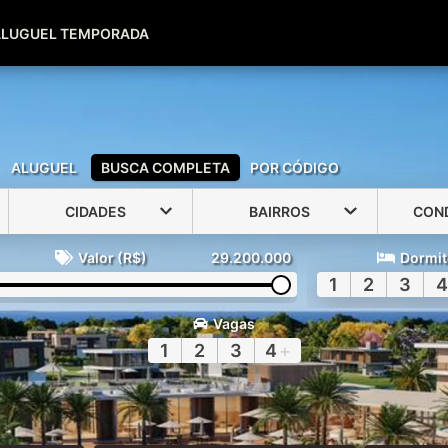
(51) 99600-0039
(51) 99947-2500
ALUGUEL TEMPORADA
ALUGUEL
BUSCA COMPLETA
POR CÓDIGO
CIDADES
BAIRROS
CON
Valor (R$)
29.200.000
Dormit
1
2
3
4
Vagas
1
2
3
4
+