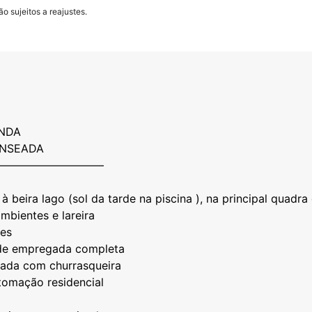
o sujeitos a reajustes.
NDA
ENSEADA
——————————
à beira lago (sol da tarde na piscina ), na principal quadr
ambientes e lareira
tes
 de empregada completa
grada com churrasqueira
utomação residencial