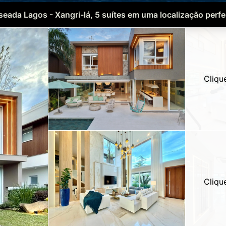
seada Lagos - Xangri-lá, 5 suítes em uma localização perfei
Cliqu
Cliqu