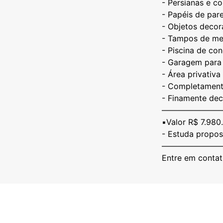
- ⁠Persianas e c
- ⁠Papéis de par
- ⁠Objetos deco
- ⁠Tampos de me
- ⁠Piscina de c
- ⁠Garagem para
- ⁠Área privativ
- ⁠Completament
- ⁠Finamente de
———————
▪️Valor R$ 7.98
- Estuda propos
———————