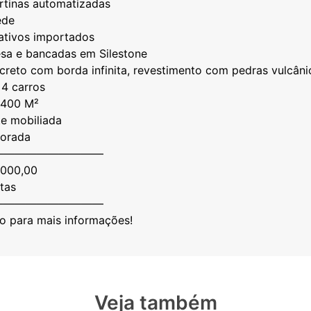
ortinas automatizadas
ede
rativos importados
sa e bancadas em Silestone
oncreto com borda infinita, revestimento com pedras vulcâni
 4 carros
a 400 M²
e mobiliada
corada
——————————
0.000,00
tas
——————————
Veja também