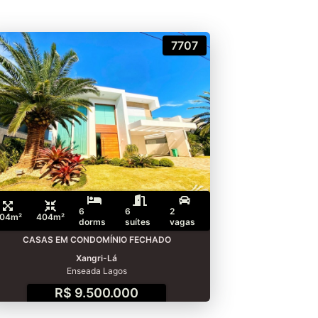
7707
6
6
2
04m²
404m²
dorms
suítes
vagas
CASAS EM CONDOMÍNIO FECHADO
Xangri-Lá
Enseada Lagos
R$ 9.500.000