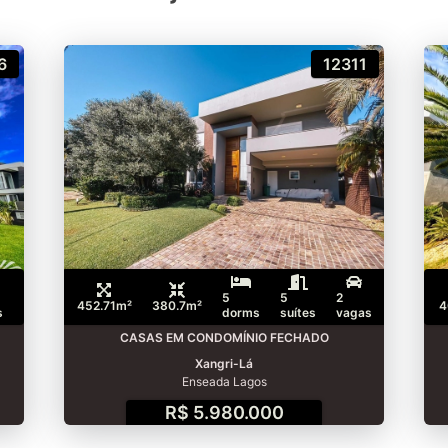
6
12311
5
5
2
452.71m²
380.7m²
4
s
dorms
suítes
vagas
CASAS EM CONDOMÍNIO FECHADO
Xangri-Lá
Enseada Lagos
R$ 5.980.000