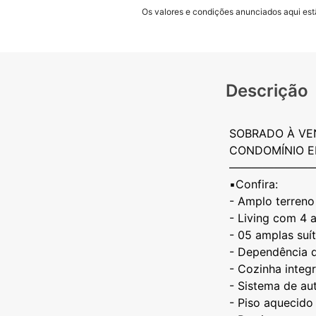
Os valores e condições anunciados aqui estã
Descrição
SOBRADO À VE
CONDOMÍNIO 
———————
▪️Confira:
- Amplo terreno 
- ⁠Living com 4 
- ⁠05 amplas suí
- ⁠Dependência
- ⁠Cozinha inte
- ⁠Sistema de a
- ⁠Piso aquecido