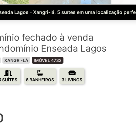
seada Lagos - Xangri-lá, 5 suítes em uma localização perfei
ínio fechado à venda
ondomínio Enseada Lagos
XANGRI-LÁ
IMÓVEL 4732
5 SUÍTES
6 BANHEIROS
3 LIVINGS
0