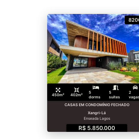
820
5
5
2
450m²
402m²
dorms
suítes
vaga
CASAS EM CONDOMÍNIO FECHADO
Xangri-Lá
Enseada Lagos
R$ 5.850.000