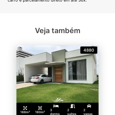
Veja também
4880
3
2
2
188m²
160m²
dorms
suítes
vagas