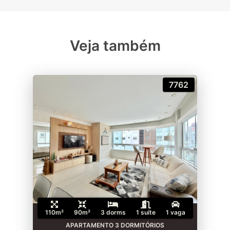
Veja também
7762
110m²
90m²
3 dorms
1 suíte
1 vaga
APARTAMENTO 3 DORMITÓRIOS