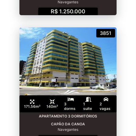
Navegantes
R$ 1.250.000
3851
3
1
2
171.56m²
140m²
dorms
suíte
vagas
APARTAMENTO 3 DORMITÓRIOS
CAPÃO DA CANOA
Navegantes